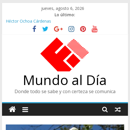
Saltar
jueves, agosto 6, 2026
al
Lo último:
contenido
Héctor Ochoa Cárdenas
Ministra de Cultura y Centro de Historia de Envigado
De Cara al Porvenir, Pedro Juan González
Juicios, Alfredo Vanegas Montoya
CENTRO DE HISTORIA, ENVIGADEÑO EJEMPLAR, CATEGORÍA
TODA UNA VIDA
Mundo al Día
Donde todo se sabe y con certeza se comunica