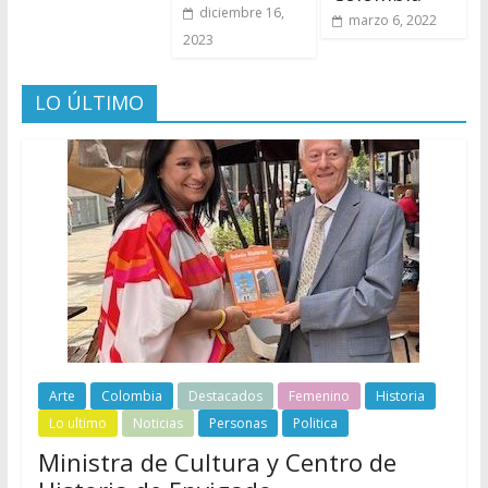
diciembre 16,
marzo 6, 2022
2023
LO ÚLTIMO
Arte
Colombia
Destacados
Femenino
Historia
Lo ultimo
Noticias
Personas
Politica
Ministra de Cultura y Centro de