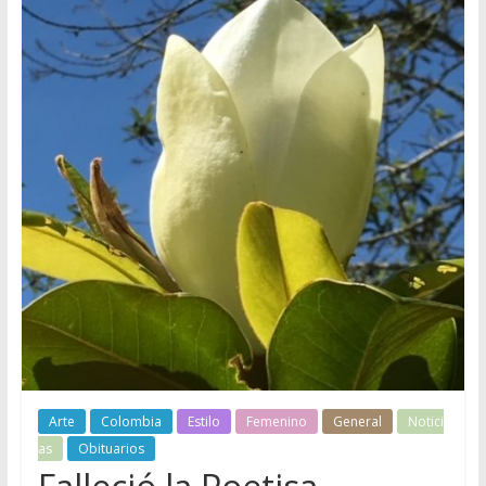
Arte
Colombia
Estilo
Femenino
General
Notici
as
Obituarios