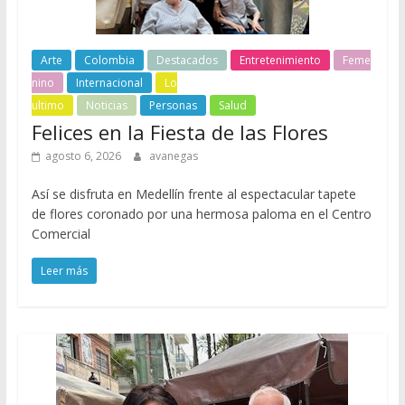
Arte
Colombia
Destacados
Entretenimiento
Feme
nino
Internacional
Lo
ultimo
Noticias
Personas
Salud
Felices en la Fiesta de las Flores
agosto 6, 2026
avanegas
Así se disfruta en Medellín frente al espectacular tapete
de flores coronado por una hermosa paloma en el Centro
Comercial
Leer más