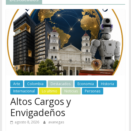
Arte
Colombia
Destacados
Economia
Historia
Internacional
Lo ultimo
Noticias
Personas
Altos Cargos y
Envigadeños
agosto 8, 2026
avanegas