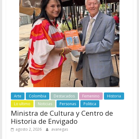
Arte
Colombia
Destacados
Femenino
Historia
Lo ultimo
Noticias
Personas
Politica
Ministra de Cultura y Centro de
Historia de Envigado
agosto 2, 2026
avanegas