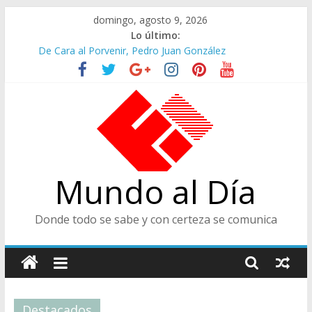
Saltar
domingo, agosto 9, 2026
al
Lo último:
contenido
De Cara al Porvenir, Pedro Juan González
Altos Cargos y Envigadeños
Felices en la Fiesta de las Flores
Café Presidencial
Ministra de Cultura y Centro de Historia de Envigado
Mundo al Día
Donde todo se sabe y con certeza se comunica
Destacados