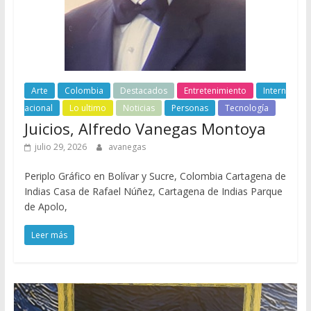
Arte
Colombia
Destacados
Entretenimiento
Intern
acional
Lo ultimo
Noticias
Personas
Tecnología
Juicios, Alfredo Vanegas Montoya
julio 29, 2026
avanegas
Periplo Gráfico en Bolívar y Sucre, Colombia Cartagena de
Indias Casa de Rafael Núñez, Cartagena de Indias Parque
de Apolo,
Leer más