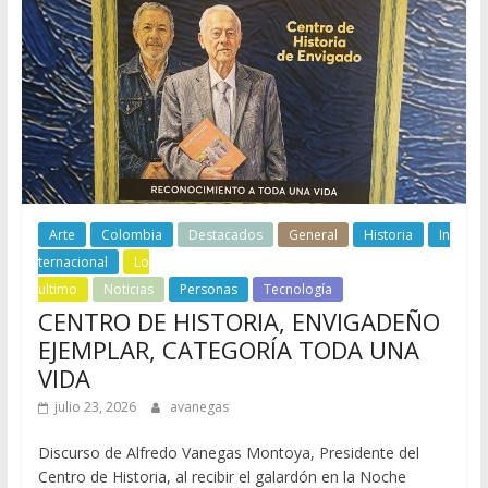
Arte
Colombia
Destacados
General
Historia
In
ternacional
Lo
ultimo
Noticias
Personas
Tecnología
CENTRO DE HISTORIA, ENVIGADEÑO
EJEMPLAR, CATEGORÍA TODA UNA
VIDA
julio 23, 2026
avanegas
Discurso de Alfredo Vanegas Montoya, Presidente del
Centro de Historia, al recibir el galardón en la Noche