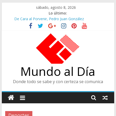
Saltar
sábado, agosto 8, 2026
al
Lo último:
contenido
De Cara al Porvenir, Pedro Juan González
Altos Cargos y Envigadeños
Felices en la Fiesta de las Flores
Café Presidencial
Ministra de Cultura y Centro de Historia de Envigado
Mundo al Día
Donde todo se sabe y con certeza se comunica
Deportes