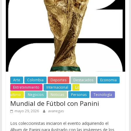
Arte
Colombia
Deportes
Destacados
Economia
Entretenimiento
Internacional
Lo
ultimo
Negocios
Noticias
Personas
Tecnología
Mundial de Fútbol con Panini
mayo 29, 2026
avanegas
Los coleccionistas iniciaron el evento adquiriendo el
álbum de Panini para ilustrarlo con las imágenes de los