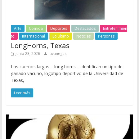
Arte
Comida
Deportes
Destacados
Entretenimien
to
Internacional
Lo ultimo
Noticias
Personas
LongHorns, Texas
junio 23, 2026
avanegas
Los cuernos largos – long horns – identifican un tipo de
ganado vacuno, logotipo deportivo de la Universidad de
Texas,
Leer más