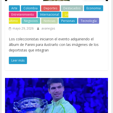
Arte
Colombia
Deportes
Destacados
Economia
Entretenimiento
Internacional
Lo
ultimo
Negocios
Noticias
Personas
Tecnología
mayo 29, 2026
avanegas
Los coleccionistas iniciaron el evento adquiriendo el
álbum de Panini para ilustrarlo con las imágenes de los
deportistas que integran
Leer más