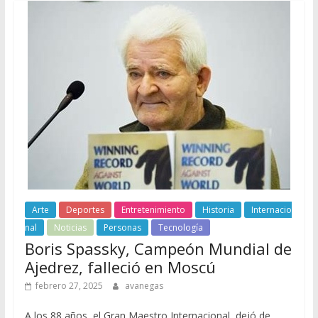
Arte
Deportes
Entretenimiento
Historia
Internacio
nal
Noticias
Personas
Tecnología
Boris Spassky, Campeón Mundial de
Ajedrez, falleció en Moscú
febrero 27, 2025
avanegas
A los 88 años, el Gran Maestro Internacional, dejó de