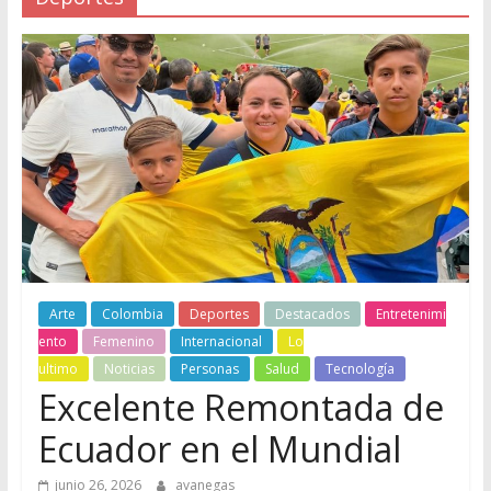
Arte
Colombia
Deportes
Destacados
Entretenimi
ento
Femenino
Internacional
Lo
ultimo
Noticias
Personas
Salud
Tecnología
Excelente Remontada de
Ecuador en el Mundial
junio 26, 2026
avanegas