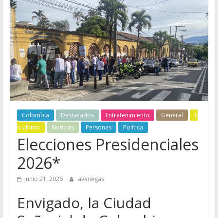
Colombia
Destacados
Entretenimiento
General
L
o ultimo
Noticias
Personas
Politica
Elecciones Presidenciales
2026*
junio 21, 2026
avanegas
Envigado, la Ciudad