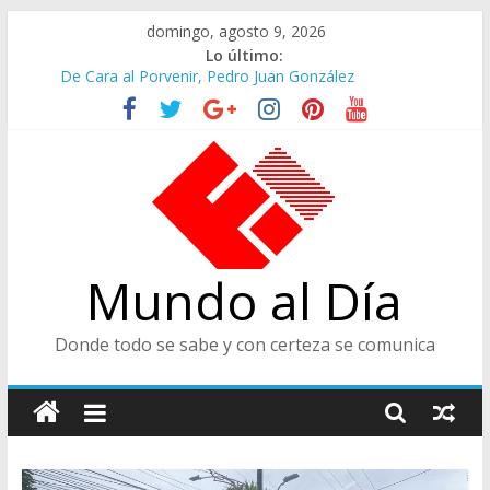
Saltar
domingo, agosto 9, 2026
al
Lo último:
contenido
De Cara al Porvenir, Pedro Juan González
Altos Cargos y Envigadeños
Felices en la Fiesta de las Flores
Café Presidencial
Ministra de Cultura y Centro de Historia de Envigado
Mundo al Día
Donde todo se sabe y con certeza se comunica