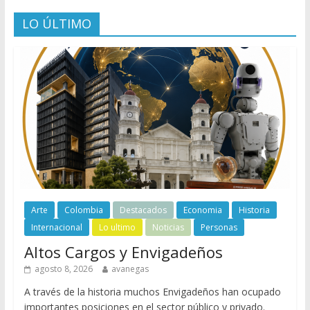
LO ÚLTIMO
Arte
Colombia
Destacados
Economia
Historia
Internacional
Lo ultimo
Noticias
Personas
Altos Cargos y Envigadeños
agosto 8, 2026
avanegas
A través de la historia muchos Envigadeños han ocupado
importantes posiciones en el sector público y privado.