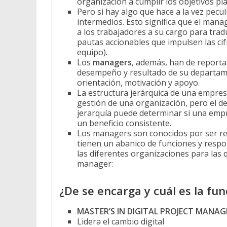
organización a cumplir los objetivos pl
Pero si hay algo que hace a la vez pecu
intermedios. Esto significa que el mana
a los trabajadores a su cargo para tradu
pautas accionables que impulsen las cif
equipo).
Los
managers
, además, han de reportar
desempeño y resultado de su departame
orientación, motivación y apoyo.
La estructura jerárquica de una empres
gestión de una organización, pero el d
jerarquía puede determinar si una empr
un beneficio consistente.
Los managers son conocidos por ser 
tienen un abanico de funciones y resp
las diferentes organizaciones para las
manager:
¿De se encarga y cuál es la f
MASTER’S IN DIGITAL PROJECT MANA
Lidera el cambio digital