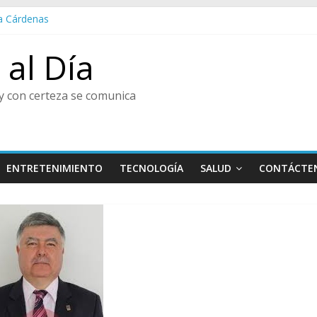
a Cárdenas
ultura y Centro de Historia de Envigado
orvenir, Pedro Juan González
al Día
redo Vanegas Montoya
HISTORIA, ENVIGADEÑO EJEMPLAR, CATEGORÍA TODA UNA VIDA
y con certeza se comunica
ENTRETENIMIENTO
TECNOLOGÍA
SALUD
CONTÁCTE