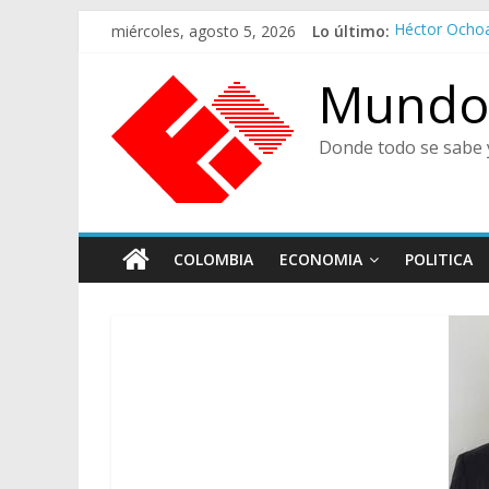
Saltar
miércoles, agosto 5, 2026
Lo último:
Héctor Ocho
al
Ministra de C
contenido
De Cara al P
Mundo 
Juicios, Alf
CENTRO DE 
Donde todo se sabe 
COLOMBIA
ECONOMIA
POLITICA