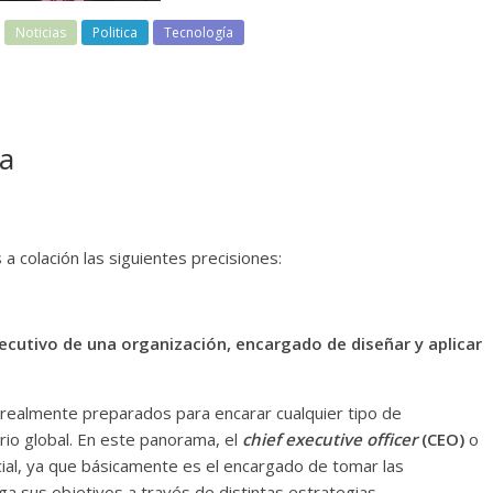
Noticias
Politica
Tecnología
ra
 colación las siguientes precisiones:
cutivo de una organización, encargado de diseñar y aplicar
s realmente preparados para encarar cualquier tipo de
rio global. En este panorama, el
chief executive officer
(CEO)
o
ial, ya que básicamente es el encargado de tomar las
ga sus objetivos a través de distintas estrategias.