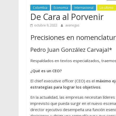
Colombia
Economia
Internacional
Lo ultimo
De Cara al Porvenir
octubre 9, 2022
avanegas
Precisiones en nomenclatu
Pedro Juan González Carvajal*
Respaldados en textos especializados, traemos a
¿Qué es un CEO?
El chief executive officer (CEO) es el
máximo eje
estrategias para lograr los objetivos
.
En la actualidad, las empresas necesitan lídere
imprevisto que pueda surgir en el nuevo escena
director ejecutivo desempeña una función esenc
decisiones y dirigir una compañía para que consi