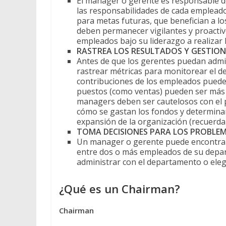
El manager o gerente es responsable de
las responsabilidades de cada emplead
para metas futuras, que benefician a l
deben permanecer vigilantes y proactivo
empleados bajo su liderazgo a realizar l
RASTREA LOS RESULTADOS Y GESTIO
Antes de que los gerentes puedan admi
rastrear métricas para monitorear el 
contribuciones de los empleados pueden 
puestos (como ventas) pueden ser más f
managers deben ser cautelosos con el 
cómo se gastan los fondos y determinar s
expansión de la organización (recuerda 
TOMA DECISIONES PARA LOS PROBLE
Un manager o gerente puede encontrar 
entre dos o más empleados de su depart
administrar con el departamento o ele
¿Qué es un Chairman?
Chairman