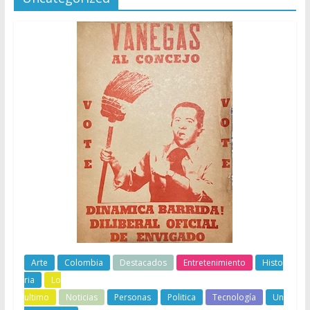
Arte
Colombia
Destacados
Entretenimiento
Histo
ria
Lo
ultimo
Noticias
Personas
Politica
Tecnología
Un