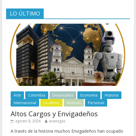
LO ÚLTIMO
Arte
Colombia
Destacados
Economia
Historia
Internacional
Lo ultimo
Noticias
Personas
Altos Cargos y Envigadeños
agosto 8, 2026
avanegas
A través de la historia muchos Envigadeños han ocupado