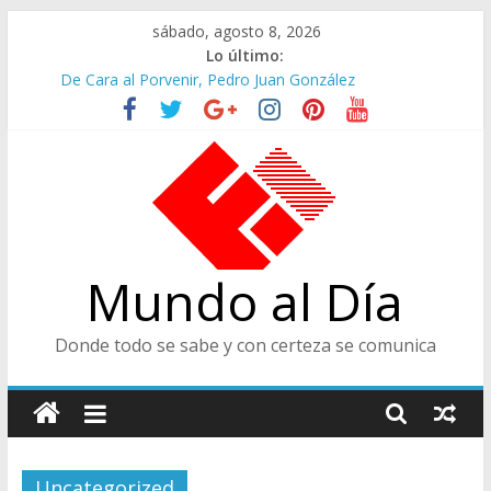
Saltar
sábado, agosto 8, 2026
al
Lo último:
contenido
De Cara al Porvenir, Pedro Juan González
Altos Cargos y Envigadeños
Felices en la Fiesta de las Flores
Café Presidencial
Ministra de Cultura y Centro de Historia de Envigado
Mundo al Día
Donde todo se sabe y con certeza se comunica
Uncategorized