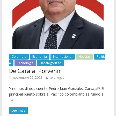
Colombia
Economia
Internacional
Noticias
Politic
a
Tecnología
Uncategorized
De Cara al Porvenir
noviembre 26, 2023
avanegas
Y no nos dimos cuenta Pedro Juan González Carvajal* El
principal puerto sobre el Pacífico colombiano se fundó el
14
Leer más