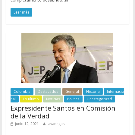
Leer más
Colombia
Destacados
General
Historia
Internacio
nal
Lo ultimo
Noticias
Politica
Uncategorized
Expresidente Santos en Comisión
de la Verdad
junio 12, 2021
avanegas