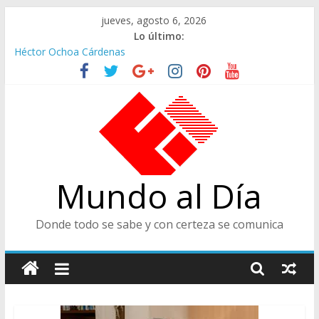
Saltar
jueves, agosto 6, 2026
al
Lo último:
contenido
Héctor Ochoa Cárdenas
Ministra de Cultura y Centro de Historia de Envigado
De Cara al Porvenir, Pedro Juan González
Juicios, Alfredo Vanegas Montoya
CENTRO DE HISTORIA, ENVIGADEÑO EJEMPLAR, CATEGORÍA
TODA UNA VIDA
Mundo al Día
Donde todo se sabe y con certeza se comunica