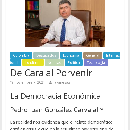
Colombia
Destacados
Economia
General
Internac
ional
Lo ultimo
Noticias
Politica
Tecnología
De Cara al Porvenir
noviembre 7, 2021
avanegas
La Democracia Económica
Pedro Juan González Carvajal *
La realidad nos evidencia que el relato democrático
está en crisis y que en la actualidad hay otro tipo de