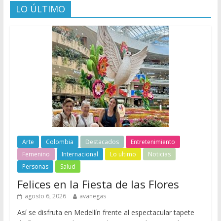
LO ÚLTIMO
Arte
Colombia
Destacados
Entretenimiento
Femenino
Internacional
Lo ultimo
Noticias
Personas
Salud
Felices en la Fiesta de las Flores
agosto 6, 2026
avanegas
Así se disfruta en Medellín frente al espectacular tapete