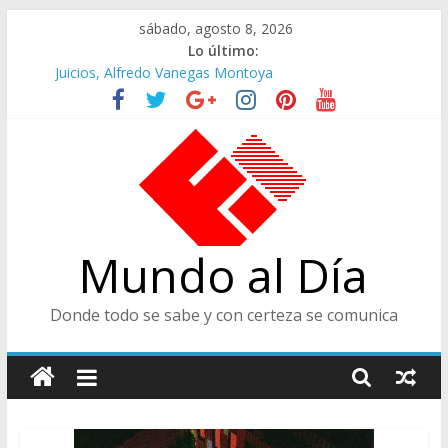
Saltar
sábado, agosto 8, 2026
al
Lo último:
contenido
Juicios, Alfredo Vanegas Montoya
Felices en la Fiesta de las Flores
Café Presidencial
Ministra de Cultura y Centro de Historia de Envigado
De Cara al Porvenir, Pedro Juan González
Mundo al Día
Donde todo se sabe y con certeza se comunica