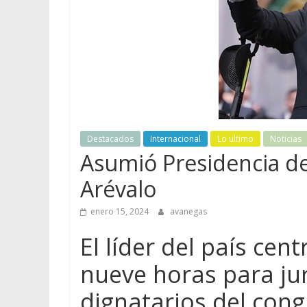
Destacados
Internacional
Lo ultimo
Noticias
Asumió Presidencia d
Arévalo
enero 15, 2024
avanegas
El líder del país ce
nueve horas para jur
dignatarios del con