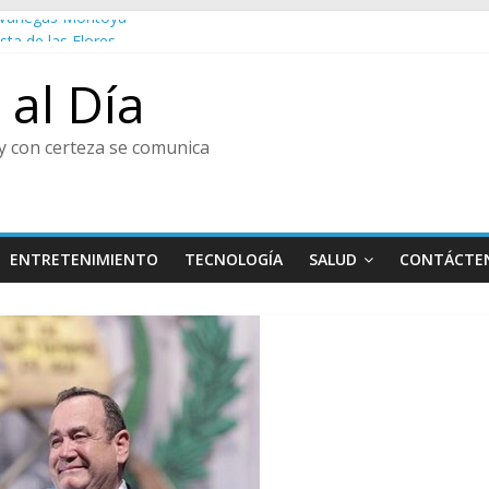
do Vanegas Montoya
esta de las Flores
al
al Día
tura y Centro de Historia de Envigado
enir, Pedro Juan González
y con certeza se comunica
ENTRETENIMIENTO
TECNOLOGÍA
SALUD
CONTÁCTE