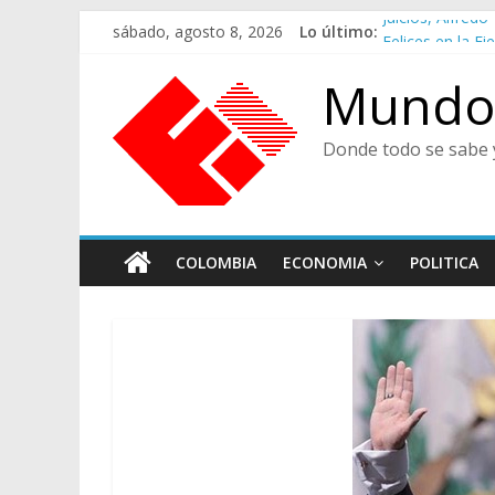
Saltar
Juicios, Alfre
sábado, agosto 8, 2026
Lo último:
al
Felices en la Fi
contenido
Café Presidenci
Mundo 
Ministra de Cul
De Cara al Porv
Donde todo se sabe 
COLOMBIA
ECONOMIA
POLITICA