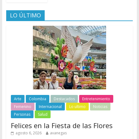
LO ÚLTIMO
Arte
Colombia
Destacados
Entretenimiento
Femenino
Internacional
Lo ultimo
Noticias
Personas
Salud
Felices en la Fiesta de las Flores
agosto 6, 2026
avanegas