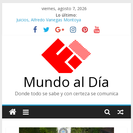
Saltar
viernes, agosto 7, 2026
al
Lo último:
contenido
Juicios, Alfredo Vanegas Montoya
Felices en la Fiesta de las Flores
Café Presidencial
Ministra de Cultura y Centro de Historia de Envigado
De Cara al Porvenir, Pedro Juan González
Mundo al Día
Donde todo se sabe y con certeza se comunica