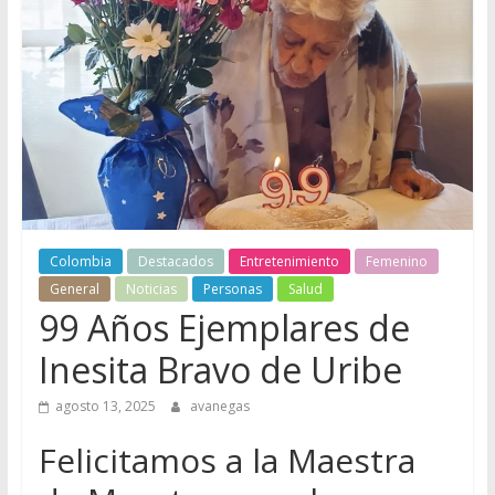
Colombia
Destacados
Entretenimiento
Femenino
General
Noticias
Personas
Salud
99 Años Ejemplares de
Inesita Bravo de Uribe
agosto 13, 2025
avanegas
Felicitamos a la Maestra