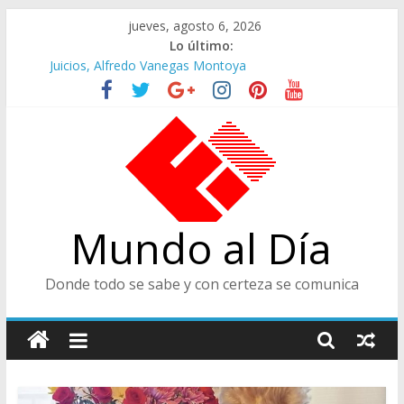
Saltar
jueves, agosto 6, 2026
al
Lo último:
contenido
Juicios, Alfredo Vanegas Montoya
Felices en la Fiesta de las Flores
Café Presidencial
Ministra de Cultura y Centro de Historia de Envigado
De Cara al Porvenir, Pedro Juan González
Mundo al Día
Donde todo se sabe y con certeza se comunica