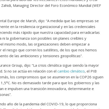
adia Zahidi, Managing Director del Foro Económico Mundial (WEF
ental Europe de Marsh, dijo: “A medida que las empresas se
te en la resiliencia organizacional y en las credenciales
reciendo más rápido que nuestra capacidad para erradicarlas
a ni la gobernanza son posibles sin planes creíbles y
. Del mismo modo, las organizaciones deben empezar a
r el riesgo que corren los satélites, de los que nos hemos
nto de las ambiciones y tensiones geopolíticas”.
urance Group, dijo: “La crisis climática sigue siendo la mayor
. Si no se actúa en relación con el
cambio climático
, el PIB
además, los compromisos que se asumieron en la COP26 siguen
de 1,5°C. No es demasiado tarde para que los gobiernos y las
n e impulsen una transición innovadora, determinante e
sonas”.
gundo año de la pandemia del COVID-19, lo que proporciona