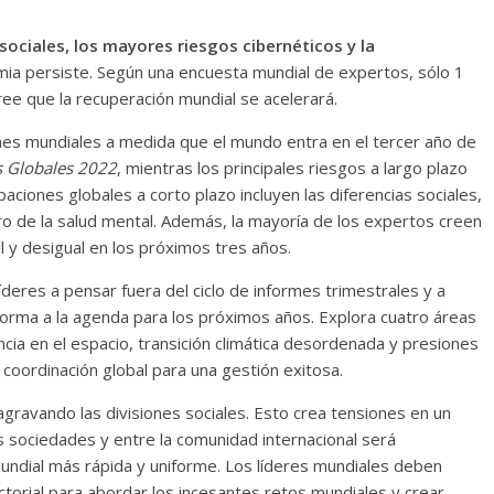
s sociales, los mayores riesgos cibernéticos y la
emia persiste. Según una encuesta mundial de expertos, sólo 1
ee que la recuperación mundial se acelerará.
nes mundiales a medida que el mundo entra en el tercer año de
s Globales 2022
, mientras los principales riesgos a largo plazo
upaciones globales a corto plazo incluyen las diferencias sociales,
oro de la salud mental. Además, la mayoría de los expertos creen
l y desigual en los próximos tres años.
líderes a pensar fuera del ciclo de informes trimestrales y a
 forma a la agenda para los próximos años. Explora cuatro áreas
ia en el espacio, transición climática desordenada y presiones
 coordinación global para una gestión exitosa.
gravando las divisiones sociales. Esto crea tensiones en un
 sociedades y entre la comunidad internacional será
undial más rápida y uniforme. Los líderes mundiales deben
torial para abordar los incesantes retos mundiales y crear