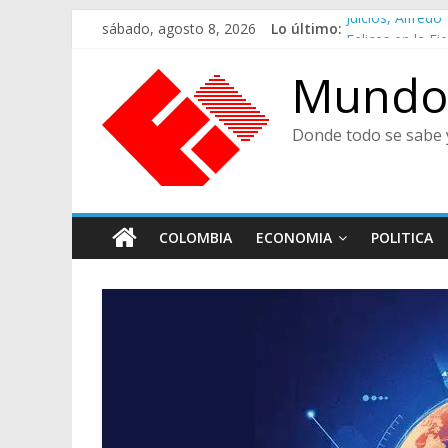
Saltar
sábado, agosto 8, 2026
Lo último:
Juicios, Alfre
al
Felices en la Fi
contenido
Café Presidenci
Mundo 
Ministra de Cul
De Cara al Porv
Donde todo se sabe 
COLOMBIA
ECONOMIA
POLITICA