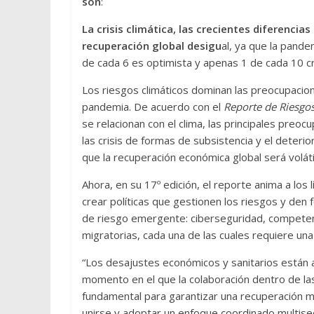
son
:
La crisis climática, las crecientes diferencia
recuperación global desigu
al, ya que la pand
de cada 6 es optimista y apenas 1 de cada 10 cr
Los riesgos climáticos dominan las preocupacio
pandemia. De acuerdo con el
Reporte de Riesgo
se relacionan con el clima, las principales preoc
las crisis de formas de subsistencia y el deteri
que la recuperación económica global será voláti
Ahora, en su 17º edición, el reporte anima a los 
crear políticas que gestionen los riesgos y den
de riesgo emergente: ciberseguridad, competenc
migratorias, cada una de las cuales requiere una
“Los desajustes económicos y sanitarios están a
momento en el que la colaboración dentro de las
fundamental para garantizar una recuperación m
unirse y adoptar un enfoque coordinado multisec