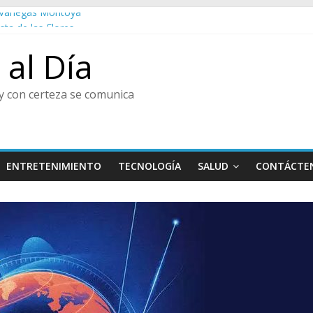
do Vanegas Montoya
esta de las Flores
al
al Día
tura y Centro de Historia de Envigado
enir, Pedro Juan González
y con certeza se comunica
ENTRETENIMIENTO
TECNOLOGÍA
SALUD
CONTÁCTE