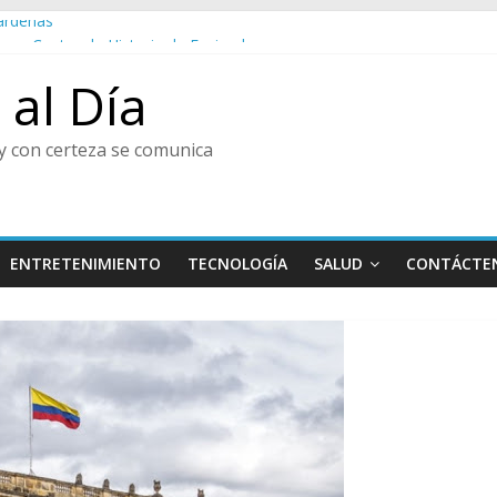
árdenas
ura y Centro de Historia de Envigado
nir, Pedro Juan González
al Día
o Vanegas Montoya
TORIA, ENVIGADEÑO EJEMPLAR, CATEGORÍA TODA UNA VIDA
y con certeza se comunica
ENTRETENIMIENTO
TECNOLOGÍA
SALUD
CONTÁCTE