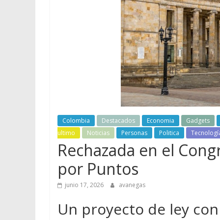
Colombia
Destacados
Economia
Gadgets
ultimo
Noticias
Personas
Politica
Tecnologí
Rechazada en el Cong
por Puntos
junio 17, 2026
avanegas
Un proyecto de ley con