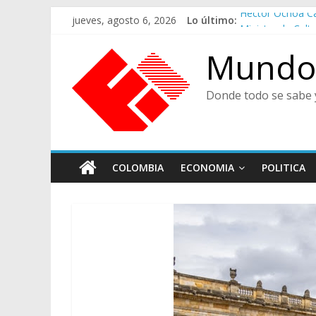
Saltar
jueves, agosto 6, 2026
Lo último:
Héctor Ochoa C
al
Ministra de Cult
contenido
De Cara al Porve
Mundo 
Juicios, Alfred
CENTRO DE HIS
Donde todo se sabe 
COLOMBIA
ECONOMIA
POLITICA