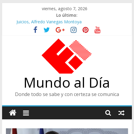
Saltar
viernes, agosto 7, 2026
al
Lo último:
contenido
Juicios, Alfredo Vanegas Montoya
Felices en la Fiesta de las Flores
Café Presidencial
Ministra de Cultura y Centro de Historia de Envigado
De Cara al Porvenir, Pedro Juan González
Mundo al Día
Donde todo se sabe y con certeza se comunica