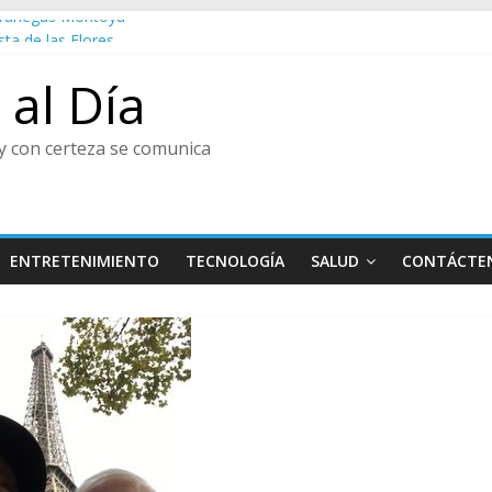
o Vanegas Montoya
sta de las Flores
al
al Día
ura y Centro de Historia de Envigado
enir, Pedro Juan González
y con certeza se comunica
ENTRETENIMIENTO
TECNOLOGÍA
SALUD
CONTÁCTE