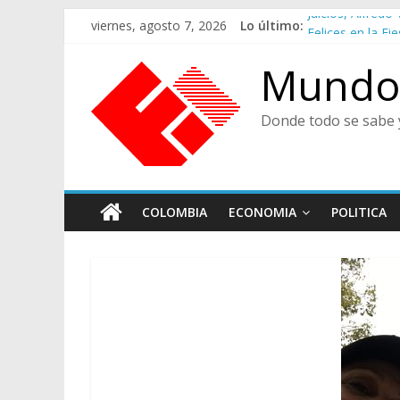
Saltar
Juicios, Alfred
viernes, agosto 7, 2026
Lo último:
al
Felices en la Fie
contenido
Café Presidenci
Mundo 
Ministra de Cult
De Cara al Porv
Donde todo se sabe 
COLOMBIA
ECONOMIA
POLITICA