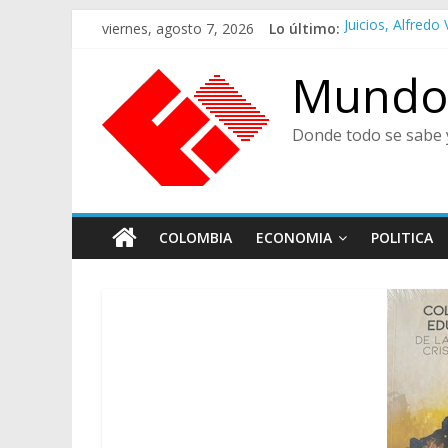
Saltar
viernes, agosto 7, 2026
Lo último:
Juicios, Alfred
al
Felices en la Fie
contenido
Café Presidenci
Mundo 
Ministra de Cult
De Cara al Porv
Donde todo se sabe 
COLOMBIA
ECONOMIA
POLITICA