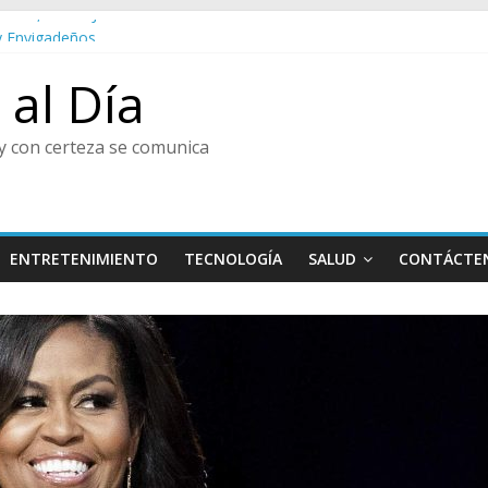
rvenir, Pedro Juan González
y Envigadeños
iesta de las Flores
al Día
ial
ltura y Centro de Historia de Envigado
y con certeza se comunica
ENTRETENIMIENTO
TECNOLOGÍA
SALUD
CONTÁCTE