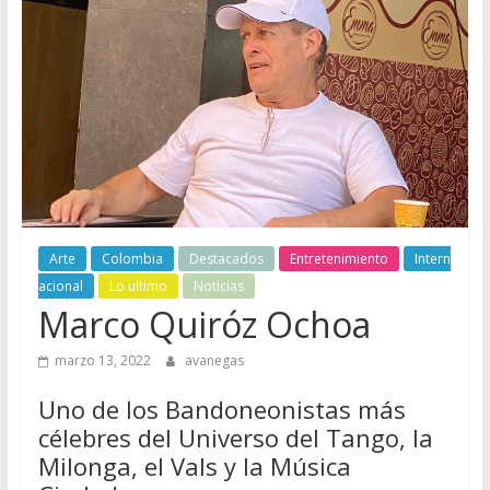
Arte
Colombia
Destacados
Entretenimiento
Intern
acional
Lo ultimo
Noticias
Marco Quiróz Ochoa
marzo 13, 2022
avanegas
Uno de los Bandoneonistas más
célebres del Universo del Tango, la
Milonga, el Vals y la Música