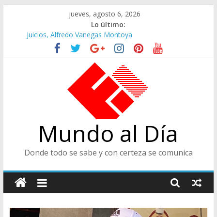
Saltar
jueves, agosto 6, 2026
al
Lo último:
contenido
Juicios, Alfredo Vanegas Montoya
Felices en la Fiesta de las Flores
Café Presidencial
Ministra de Cultura y Centro de Historia de Envigado
De Cara al Porvenir, Pedro Juan González
Mundo al Día
Donde todo se sabe y con certeza se comunica