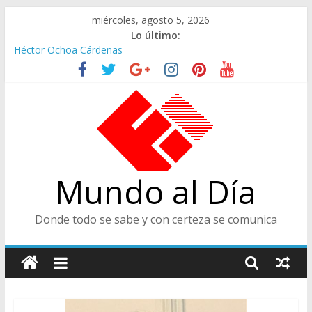
Saltar
miércoles, agosto 5, 2026
al
Lo último:
contenido
Héctor Ochoa Cárdenas
Ministra de Cultura y Centro de Historia de Envigado
De Cara al Porvenir, Pedro Juan González
Juicios, Alfredo Vanegas Montoya
CENTRO DE HISTORIA, ENVIGADEÑO EJEMPLAR, CATEGORÍA
TODA UNA VIDA
Mundo al Día
Donde todo se sabe y con certeza se comunica