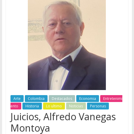
Arte
Colombia
Destacados
Economia
Entretenimi
ento
Historia
Lo ultimo
Noticias
Personas
Juicios, Alfredo Vanegas
Montoya