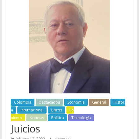
Colombia
Destacados
Economia
General
Histori
a
Internacional
Libros
Lo
ultimo
Noticias
Politica
Tecnología
Juicios
febrero 13, 2022
avanegas