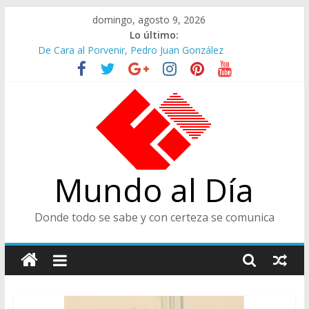
Saltar
domingo, agosto 9, 2026
al
Lo último:
contenido
De Cara al Porvenir, Pedro Juan González
Altos Cargos y Envigadeños
Felices en la Fiesta de las Flores
Café Presidencial
Ministra de Cultura y Centro de Historia de Envigado
Mundo al Día
Donde todo se sabe y con certeza se comunica