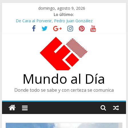
Saltar
domingo, agosto 9, 2026
al
Lo último:
contenido
De Cara al Porvenir, Pedro Juan González
Altos Cargos y Envigadeños
Felices en la Fiesta de las Flores
Café Presidencial
Ministra de Cultura y Centro de Historia de Envigado
Mundo al Día
Donde todo se sabe y con certeza se comunica