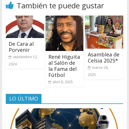
También te puede gustar
De Cara al
Porvenir
Asamblea de
René Higuita
septiembre 12,
Celsia 2025*
al Salón de
2024
marzo 26,
la Fama del
Fútbol
2025
abril 8, 2025
LO ÚLTIMO