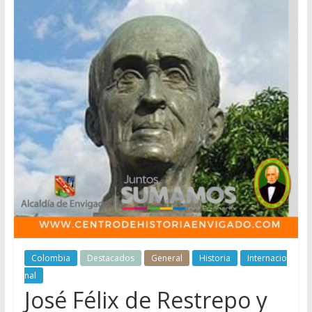
Colombia
Destacados
General
Historia
Internacio
nal
José Félix de Restrepo y