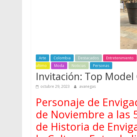
Arte
Colombia
Destacados
Entretenimiento
ultimo
Moda
Noticias
Personas
Invitación: Top Model 
octubre 29, 2023
avanegas
Personaje de Envigad
de Noviembre a las 5
de Historia de Envig