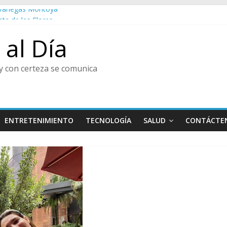
o Vanegas Montoya
sta de las Flores
al
al Día
ura y Centro de Historia de Envigado
enir, Pedro Juan González
y con certeza se comunica
ENTRETENIMIENTO
TECNOLOGÍA
SALUD
CONTÁCTE