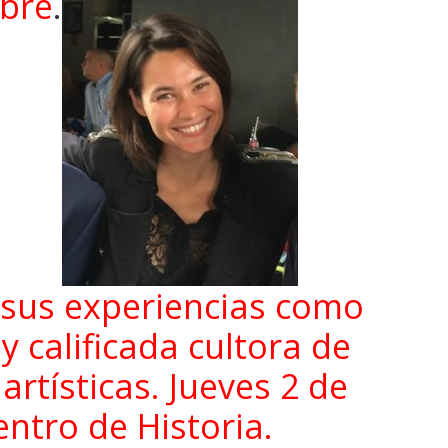
ibre
.
 sus experiencias como
 calificada cultora de
artísticas. Jueves 2 de
ntro de Historia.