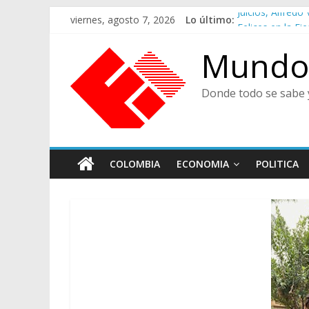
Saltar
viernes, agosto 7, 2026
Lo último:
Juicios, Alfred
al
Felices en la Fie
contenido
Café Presidenci
Mundo 
Ministra de Cult
De Cara al Porv
Donde todo se sabe 
COLOMBIA
ECONOMIA
POLITICA