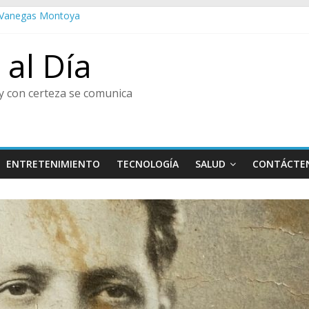
do Vanegas Montoya
esta de las Flores
al
al Día
tura y Centro de Historia de Envigado
enir, Pedro Juan González
y con certeza se comunica
ENTRETENIMIENTO
TECNOLOGÍA
SALUD
CONTÁCTE