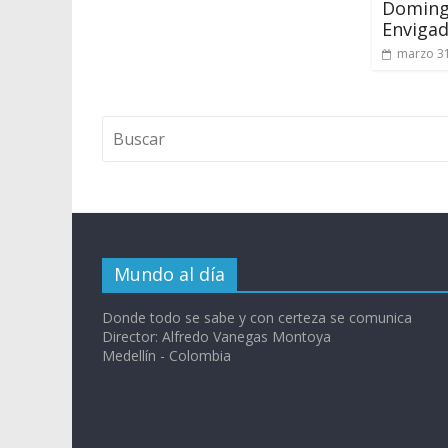
Doming
Enviga
marzo 31
Mundo al día
Donde todo se sabe y con certeza se comunica
Director: Alfredo Vanegas Montoya
Medellín - Colombia