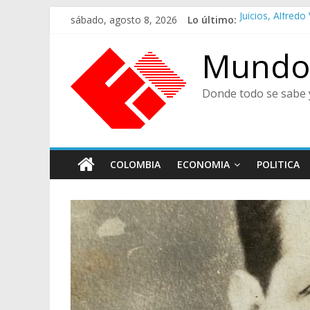
Saltar
sábado, agosto 8, 2026
Lo último:
Juicios, Alfre
al
Felices en la Fi
contenido
Café Presidenci
Mundo 
Ministra de Cul
De Cara al Porv
Donde todo se sabe 
COLOMBIA
ECONOMIA
POLITICA