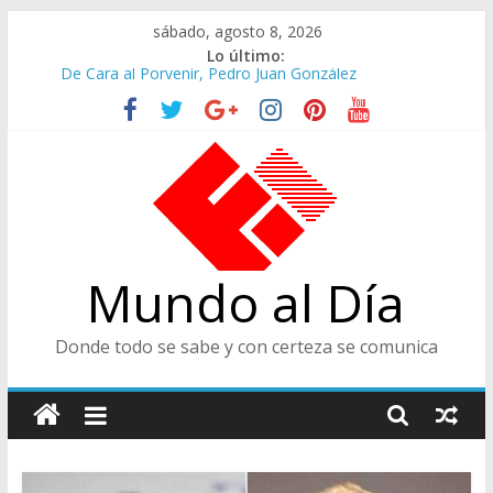
Saltar
sábado, agosto 8, 2026
al
Lo último:
contenido
De Cara al Porvenir, Pedro Juan González
Altos Cargos y Envigadeños
Felices en la Fiesta de las Flores
Café Presidencial
Ministra de Cultura y Centro de Historia de Envigado
Mundo al Día
Donde todo se sabe y con certeza se comunica