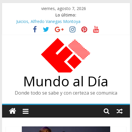
Saltar
viernes, agosto 7, 2026
al
Lo último:
contenido
Juicios, Alfredo Vanegas Montoya
Felices en la Fiesta de las Flores
Café Presidencial
Ministra de Cultura y Centro de Historia de Envigado
De Cara al Porvenir, Pedro Juan González
Mundo al Día
Donde todo se sabe y con certeza se comunica