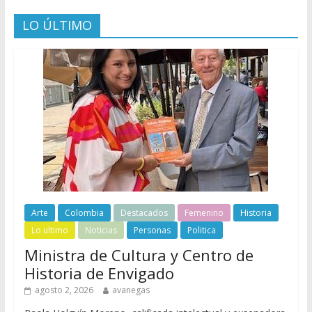
LO ÚLTIMO
Arte
Colombia
Destacados
Femenino
Historia
Lo ultimo
Noticias
Personas
Politica
Ministra de Cultura y Centro de
Historia de Envigado
agosto 2, 2026
avanegas