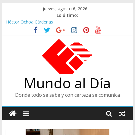
Saltar
jueves, agosto 6, 2026
al
Lo último:
contenido
Héctor Ochoa Cárdenas
Ministra de Cultura y Centro de Historia de Envigado
De Cara al Porvenir, Pedro Juan González
Juicios, Alfredo Vanegas Montoya
CENTRO DE HISTORIA, ENVIGADEÑO EJEMPLAR, CATEGORÍA
TODA UNA VIDA
Mundo al Día
Donde todo se sabe y con certeza se comunica