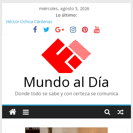
Saltar
miércoles, agosto 5, 2026
al
Lo último:
contenido
Héctor Ochoa Cárdenas
Ministra de Cultura y Centro de Historia de Envigado
De Cara al Porvenir, Pedro Juan González
Juicios, Alfredo Vanegas Montoya
CENTRO DE HISTORIA, ENVIGADEÑO EJEMPLAR, CATEGORÍA
TODA UNA VIDA
Mundo al Día
Donde todo se sabe y con certeza se comunica