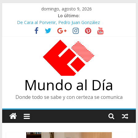
Saltar
domingo, agosto 9, 2026
al
Lo último:
contenido
De Cara al Porvenir, Pedro Juan González
Altos Cargos y Envigadeños
Felices en la Fiesta de las Flores
Café Presidencial
Ministra de Cultura y Centro de Historia de Envigado
Mundo al Día
Donde todo se sabe y con certeza se comunica