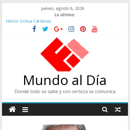
Saltar
jueves, agosto 6, 2026
al
Lo último:
contenido
Héctor Ochoa Cárdenas
Ministra de Cultura y Centro de Historia de Envigado
De Cara al Porvenir, Pedro Juan González
Juicios, Alfredo Vanegas Montoya
CENTRO DE HISTORIA, ENVIGADEÑO EJEMPLAR, CATEGORÍA
TODA UNA VIDA
Mundo al Día
Donde todo se sabe y con certeza se comunica