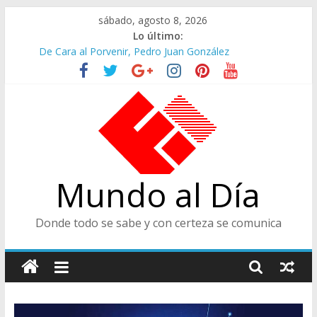
Saltar
sábado, agosto 8, 2026
al
Lo último:
contenido
De Cara al Porvenir, Pedro Juan González
Altos Cargos y Envigadeños
Felices en la Fiesta de las Flores
Café Presidencial
Ministra de Cultura y Centro de Historia de Envigado
Mundo al Día
Donde todo se sabe y con certeza se comunica