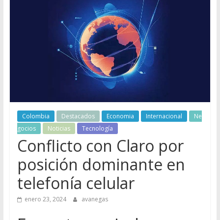
Colombia
Destacados
Economia
Internacional
Ne
gocios
Noticias
Tecnología
Conflicto con Claro por
posición dominante en
telefonía celular
enero 23, 2024
avanegas