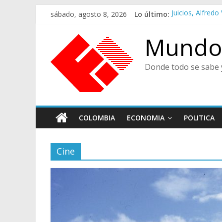
Saltar
sábado, agosto 8, 2026
Lo último:
Juicios, Alfre
al
Felices en la Fi
contenido
Café Presidenci
Mundo 
Ministra de Cul
De Cara al Porv
Donde todo se sabe 
COLOMBIA
ECONOMIA
POLITICA
Cine