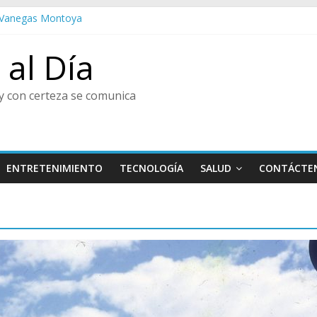
do Vanegas Montoya
esta de las Flores
al
al Día
tura y Centro de Historia de Envigado
enir, Pedro Juan González
y con certeza se comunica
ENTRETENIMIENTO
TECNOLOGÍA
SALUD
CONTÁCTE