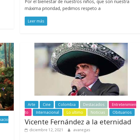
Por el bienestar de nuestros niños, que son nuestra
máxima prioridad, pedimos respeto a
Leer más
Arte
Cine
Colombia
Destacados
Entretenimien
to
Internacional
Lo ultimo
Noticias
Obituarios
nacio
Vicente Fernández a la eternidad
diciembre 12, 2021
avanegas