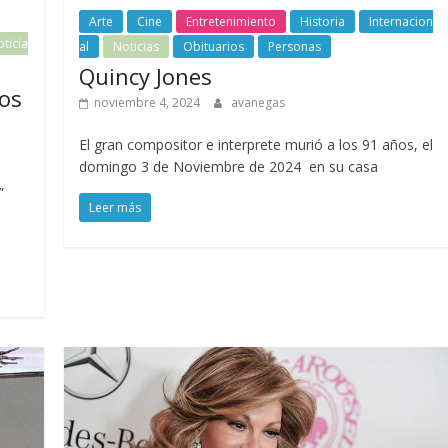
Arte
Cine
Entretenimiento
Historia
Internacion
ticia
al
Noticias
Obituarios
Personas
Quincy Jones
os
noviembre 4, 2024
avanegas
El gran compositor e interprete murió a los 91 años, el
domingo 3 de Noviembre de 2024 en su casa
”
Leer más