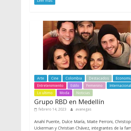
Leer más
Arte
Cine
Colombia
Destacados
Economi
Entretenimiento
Estilo
Femenino
Internaciona
Lo ultimo
Moda
Noticias
Grupo RBD en Medellín
febrero 14, 2023
avanegas
Anahí Puente, Dulce María, Maite Perroni, Christo
Uckerman y Christian Chávez, integrantes de la fa