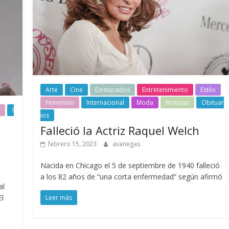
Arte
Cine
Destacados
Entretenimiento
Estilo
Femenino
Internacional
Moda
Noticias
Obituar
I
ios
Falleció la Actriz Raquel Welch
febrero 15, 2023
avanegas
Nacida en Chicago el 5 de septiembre de 1940 falleció
a los 82 años de “una corta enfermedad” según afirmó
al
El
Leer más