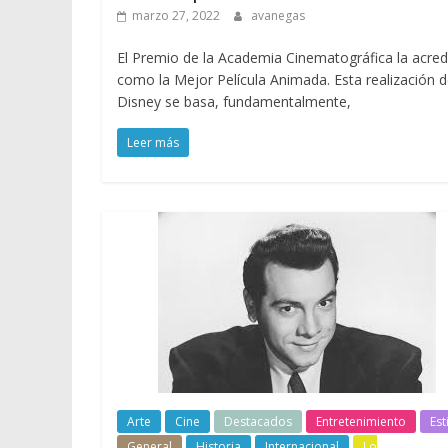
marzo 27, 2022
avanegas
El Premio de la Academia Cinematográfica la acred
como la Mejor Película Animada. Esta realización 
Disney se basa, fundamentalmente,
Leer más
Arte
Cine
Destacados
Entretenimiento
Est
General
Historia
Internacional
Lo