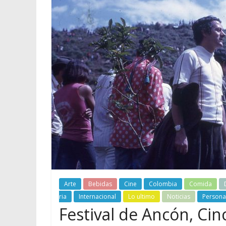
Arte
Bebidas
Cine
Colombia
Comida
ria
Internacional
Lo ultimo
Noticias
Persona
Festival de Ancón, Ci