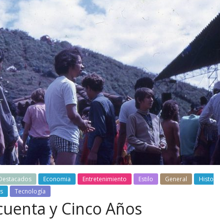
Destacados
Economia
Entretenimiento
Estilo
General
Histo
s
Tecnología
ncuenta y Cinco Años