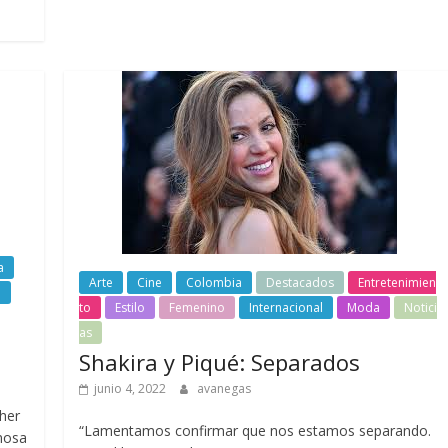
a
Arte
Cine
Colombia
Destacados
Entretenimien
l
to
Estilo
Femenino
Internacional
Moda
Notici
as
Shakira y Piqué: Separados
junio 4, 2022
avanegas
pher
“Lamentamos confirmar que nos estamos separando.
mosa