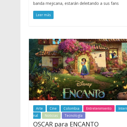
banda mejicana, estarán deleitando a sus fans
Leer más
Arte
Cine
Colombia
Entretenimiento
Inter
nal
Noticias
Tecnología
OSCAR para ENCANTO