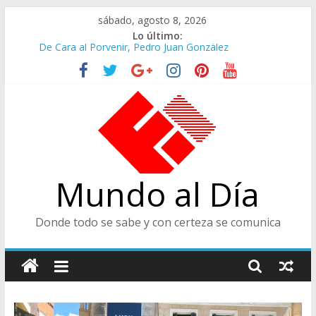
Saltar
sábado, agosto 8, 2026
al
Lo último:
contenido
De Cara al Porvenir, Pedro Juan González
Altos Cargos y Envigadeños
Felices en la Fiesta de las Flores
Café Presidencial
Ministra de Cultura y Centro de Historia de Envigado
Mundo al Día
Donde todo se sabe y con certeza se comunica