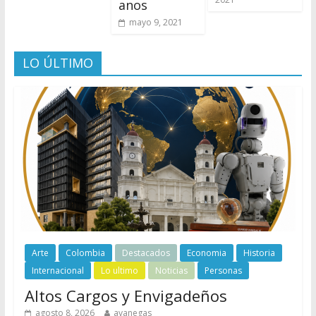
anos
mayo 9, 2021
LO ÚLTIMO
Arte
Colombia
Destacados
Economia
Historia
Internacional
Lo ultimo
Noticias
Personas
Altos Cargos y Envigadeños
agosto 8, 2026
avanegas