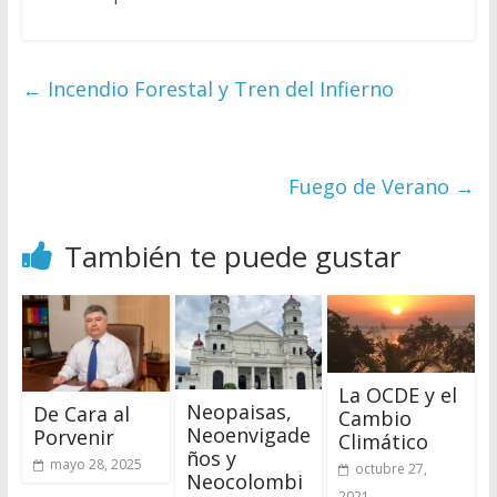
←
Incendio Forestal y Tren del Infierno
Fuego de Verano
→
También te puede gustar
La OCDE y el
Neopaisas,
De Cara al
Cambio
Neoenvigade
Porvenir
Climático
ños y
mayo 28, 2025
octubre 27,
Neocolombi
2021