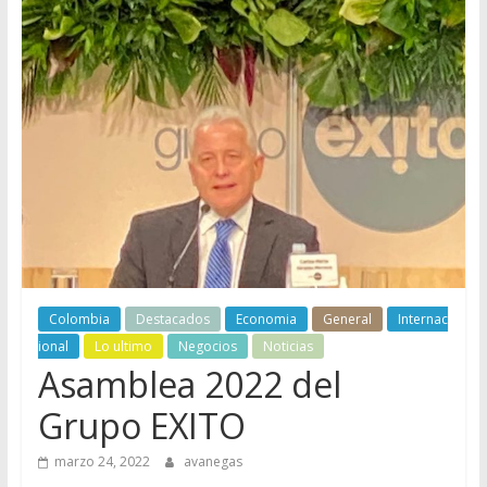
Colombia
Destacados
Economia
General
Internac
ional
Lo ultimo
Negocios
Noticias
Asamblea 2022 del
Grupo EXITO
marzo 24, 2022
avanegas