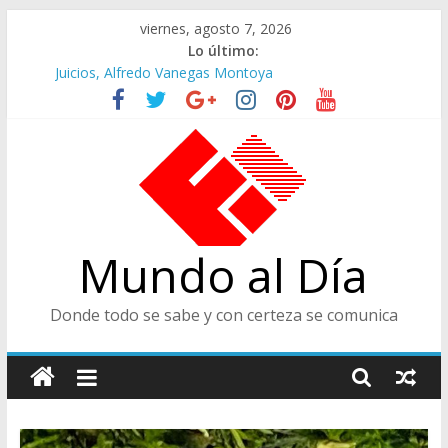
Saltar
viernes, agosto 7, 2026
al
Lo último:
contenido
Juicios, Alfredo Vanegas Montoya
Felices en la Fiesta de las Flores
Café Presidencial
Ministra de Cultura y Centro de Historia de Envigado
De Cara al Porvenir, Pedro Juan González
Mundo al Día
Donde todo se sabe y con certeza se comunica